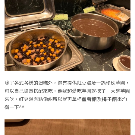
除了各式各樣的蛋糕外，還有提供紅豆湯及一鍋珍珠芋圓，
可以自己隨意搭配來吃，像我超愛吃芋圓就挖了一大碗芋圓
來吃，紅豆湯有點偏甜所以就再拿杯
蘆薈醋
及
梅子醋
來均
衡一下^^