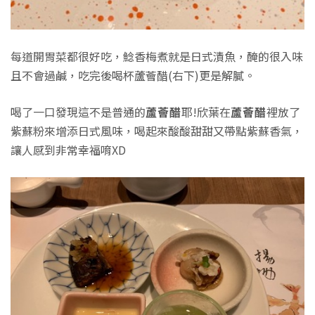
每道開胃菜都很好吃，鯰香梅煮就是日式漬魚，醃的很入味
且不會過鹹，吃完後喝杯蘆薈醋(右下)更是解膩。
喝了一口發現這不是普通的
蘆薈醋
耶!欣葉在
蘆薈醋
裡放了
紫蘇粉來增添日式風味，喝起來酸酸甜甜又帶點紫蘇香氣，
讓人感到非常幸福唷XD