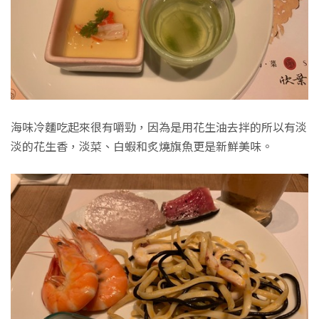
海味冷麵吃起來很有嚼勁，因為是用花生油去拌的所以有淡
淡的花生香，淡菜、白蝦和炙燒旗魚更是新鮮美味。