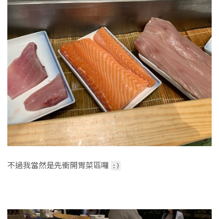
不過我當然是先衝開胃菜區囉
:)