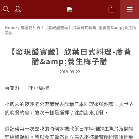
Home
/
部落格列表
/
【發現醋寶藏】欣葉日式料理-蘆薈醋&amp;養生梅
子醋
【發現醋寶藏】欣葉日式料理-蘆薈
醋&amp;養生梅子醋
2019-08-22
百家珍 哇小編撰
小週末的夜晚老公帶著我去欣葉日本料理來頓甜蜜二人世界
的晚餐約會，這次一樣是選擇了健康店來用餐，
還記得第一次去吃的時候就被欣葉日本料理的生魚片及開胃
菜給驚艷到。所以今天當然是立馬先來杯蘆薈醋開胃後開始