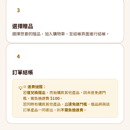
3
選擇贈品
選擇想要的贈品，加入購物車，至結帳頁面進行結帳。
4
訂單結帳
※ 運費提醒：
💡
若
僅兌換贈品
，而無購買其他產品，因未達免運門
檻，需負擔運費
$100
。
若同時有購買其他產品，且
達免運門檻
，贈品將與該
訂單產品一同寄出，則
不需負擔運費
。