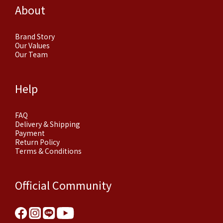
About
Brand Story
Our Values
Our Team
Help
FAQ
Delivery & Shipping
Payment
Return Policy
Terms & Conditions
Official Community