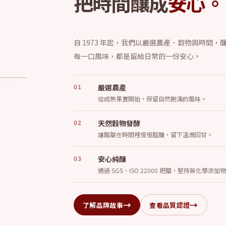
把時間釀成
安心。
自 1973 年起，我們以嚴選農產、穀物與時間
每一口風味，都是留給日常的一份安心。
好處
↗
01
嚴選農產
從成熟果實開始，保留自然飽滿的風味。
02
天然穀物發酵
讓酸甜在時間裡慢慢醞釀，留下溫潤回甘。
03
安心純釀
通過 SGS、ISO 22000 把關，堅持無化學添
→
→
了解品牌故事
查看品質認證