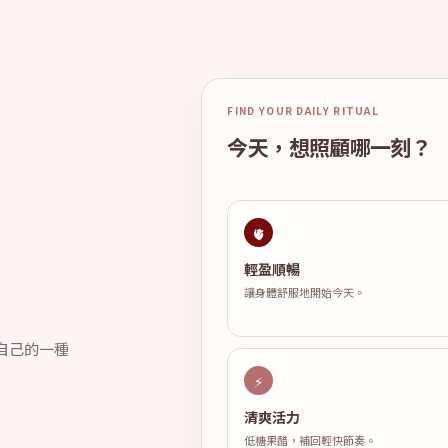
FIND YOUR DAILY RITUAL
今天，想照顧哪一刻？
🫀
。
輕盈順暢
讓身體舒服地開始今天。
自己的一種
⚡
清爽活力
低糖果醋，補回輕快節奏。