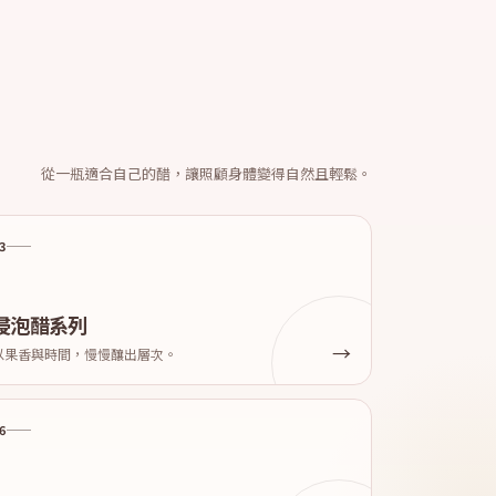
從一瓶適合自己的醋，讓照顧身體變得自然且輕鬆。
3
浸泡醋系列
以果香與時間，慢慢釀出層次。
6