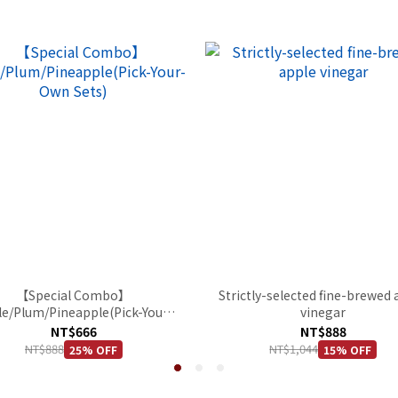
【Special Combo】
Strictly-selected fine-brewed 
e/Plum/Pineapple(Pick-Your-
vinegar
Own Sets)
NT$666
NT$888
NT$888
NT$1,044
25% OFF
15% OFF