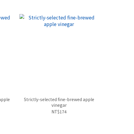
apple
Strictly-selected fine-brewed apple
【Spec
vinegar
vera/lemon
(Pick
NT$174
NT$1