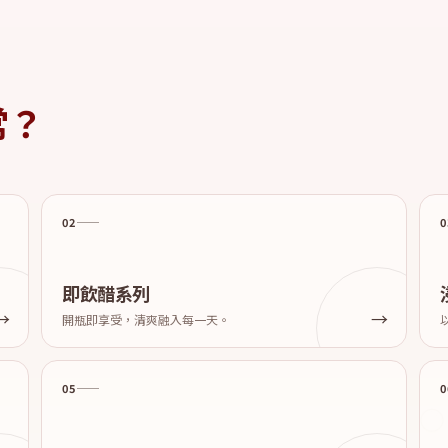
常？
02
0
即飲醋系列
開瓶即享受，清爽融入每一天。
05
0