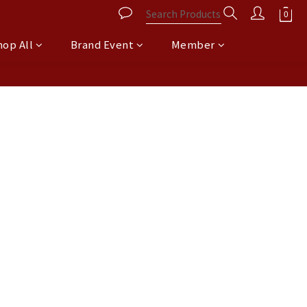
hop All
Brand Event
Member