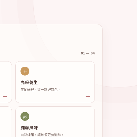
01 — 04
✨
亮采養生
在忙碌裡，留一點好氣色。
🌿
純淨風味
自然純釀，讓每餐更有滋味。