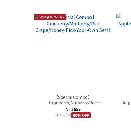
8/1-8/8限時50% OFF
【Special Combo】
Cranberry/Mulberry/Red
Appl
Grape/Honey(Pick-Your-Own Sets)
NT$657
NT$1,314
50% OFF