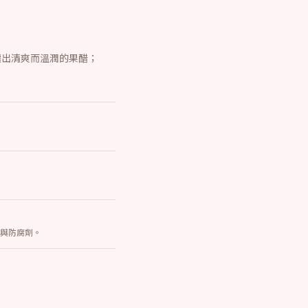
，釀出清爽而溫潤的果醋；
加物與防腐劑。