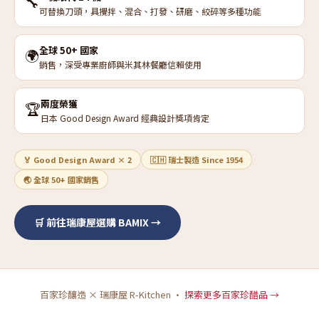
🔧
可替換刀頭，具攪拌、混合、打發、研磨、絞碎等多種功能
全球 50+ 國家
🌍
銷售，深受專業廚師與米其林餐廳信賴使用
兩度榮獲
🏆
日本 Good Design Award 經典設計獎項肯定
🏅 Good Design Award × 2
🇨🇭 瑞士製造 Since 1954
🌏 全球 50+ 國家銷售
🛒 前往瑞康屋選購 BAMIX →
百家珍釀造 × 瑞康屋 R-Kitchen ·
探索更多百家珍醋品 →