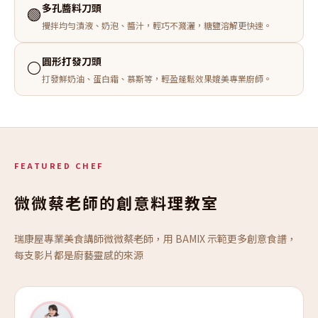
多孔醬料刀頭
🟢
攪拌均勻漬液、奶泡、醬汁，輕巧不濺灑，糖鹽溶解更快速。
圓形打發刀頭
⚪
打發鮮奶油、蛋白霜、慕斯等，輕盈蓬鬆效果媲美專業廚師。
FEATURED CHEF
微微蔡老師的創意料理教室
瑞康屋專業美食講師微微蔡老師，用 BAMIX 示範更多創意食譜，
每支影片都是廚藝靈感的來源