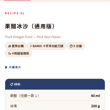
RECIPE 01
果醋冰沙（通用版）
Fruit Vinegar Frost — Pick Your Flavor
🧊 夏季必備
⚡ BAMIX 十字多功能刀頭
🕐 5 分鐘
🍶 4 款醋皆適用
🎬 示範影片
📋 材料
果醋（任選一款↓）
40 ml
冰塊
200 g