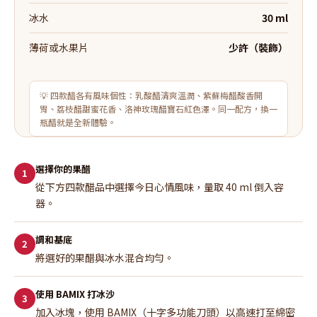
冰水
30 ml
薄荷或水果片
少許（裝飾）
💡 四款醋各有風味個性：乳酸醋清爽溫潤、紫蘇梅醋酸香開
胃、荔枝醋甜蜜花香、洛神玫瑰醋寶石紅色澤。同一配方，換一
瓶醋就是全新體驗。
選擇你的果醋
1
從下方四款醋品中選擇今日心情風味，量取 40 ml 倒入容
器。
調和基底
2
將選好的果醋與冰水混合均勻。
使用 BAMIX 打冰沙
3
加入冰塊，使用 BAMIX（十字多功能刀頭）以高速打至綿密