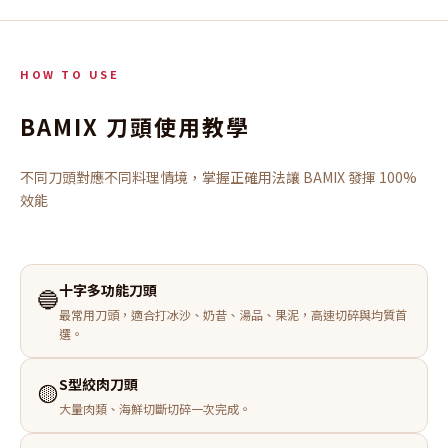
HOW TO USE
BAMIX 刀頭使用教學
不同刀頭對應不同料理情境，掌握正確用法讓 BAMIX 發揮 100%
效能
十字多功能刀頭
🔵
最常用刀頭，適合打冰沙、奶昔、湯品、果泥，高速切碎與均質首
選。
S型絞肉刀頭
🟡
大量肉類、海鮮切斷切碎一次完成。