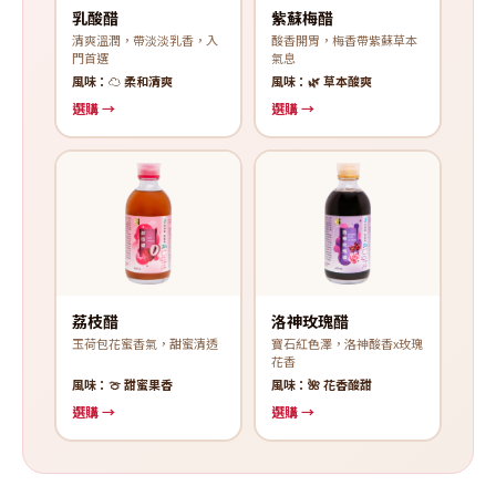
乳酸醋
紫蘇梅醋
清爽溫潤，帶淡淡乳香，入
酸香開胃，梅香帶紫蘇草本
門首選
氣息
風味：☁️ 柔和清爽
風味：🌿 草本酸爽
選購 →
選購 →
荔枝醋
洛神玫瑰醋
玉荷包花蜜香氣，甜蜜清透
寶石紅色澤，洛神酸香x玫瑰
花香
風味：🍈 甜蜜果香
風味：🌺 花香酸甜
選購 →
選購 →