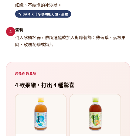
細緻、不結塊的冰沙狀。
🔧 BAMIX 十字多功能刀頭・高速
盛裝
4
倒入冰鎮杯器，依所選醋款加入對應裝飾：薄荷葉、荔枝果
肉、玫瑰花瓣或梅片。
選擇你的風味
4 款果醋，打出 4 種驚喜