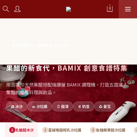
百家珍釀造 × 瑞康屋 R-Kitchen
果醋的新食代
，BAMIX 創意食譜特集
用百家珍天然果醋搭配瑞康屋 BAMIX 調理機，打造五道讓人
驚豔的醋風料理與飲品。
🧊 冰沙
🥗 沙拉醬
🫙 醋漬
🥤 奶昔
🍮 愛玉
乳酸醋冰沙
蔓越莓醋輕乳沙拉醬
無糖蘋果醋沙拉醬
1
2
3