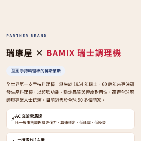
PARTNER BRAND
瑞康屋 ×
BAMIX 瑞士調理機
🇨🇭 手持料理棒的勞斯萊斯
全世界第一支手持料理棒，誕生於 1954 年瑞士，60 餘年來專注研
發生產料理棒，以超強功能、穩定品質與極度耐用性，贏得全球廚
師與專業人士信賴，目前銷售於全球 50 多個國家。
AC 交流電馬達
⚡
比一般市售調理機更強力、轉速穩定、低耗電、低噪音
一機取代 14 機