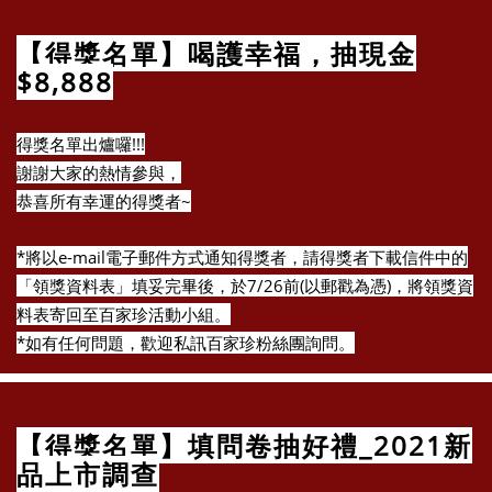
【得獎名單】喝護幸福，抽現金
$8,888
得獎名單出爐囉!!!
謝謝大家的熱情參與，
恭喜所有幸運的得獎者~
*將以e-mail電子郵件方式通知得獎者，請得獎者下載信件中的
「領獎資料表」填妥完畢後，於7/26前(以郵戳為憑)，將領獎資
料表寄回至百家珍活動小組。
*如有任何問題，歡迎私訊百家珍粉絲團詢問。
【得獎名單】填問卷抽好禮_2021新
品上市調查