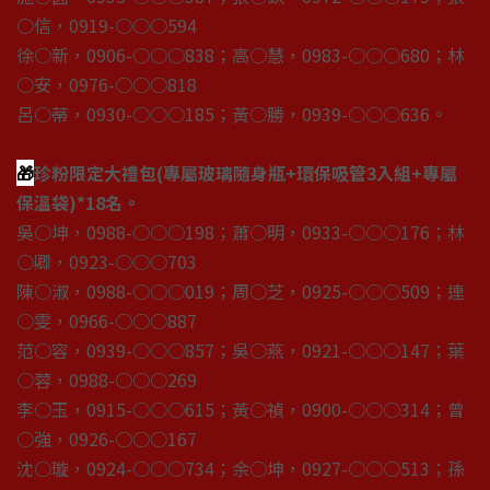
○信，0919-○○○594
徐○新，0906-○○○838；高○慧，0983-○○○680；林
○安，0976-○○○818
呂○蒂，0930-○○○185；黃○勝，0939-○○○636。
🎁
珍粉限定大禮包(專屬玻璃隨身瓶+環保吸管3入組+專屬
保溫袋)*18名。
吳○坤，0988-○○○198；蕭○明，0933-○○○176；林
○卿，0923-○○○703
陳○淑，0988-○○○019；周○芝，0925-○○○509；連
○雯，0966-○○○887
范○容，0939-○○○857；吳○燕，0921-○○○147；葉
○蓉，0988-○○○269
李○玉，0915-○○○615；黃○禎，0900-○○○314；曾
○強，0926-○○○167
沈○璇，0924-○○○734；余○坤，0927-○○○513；孫