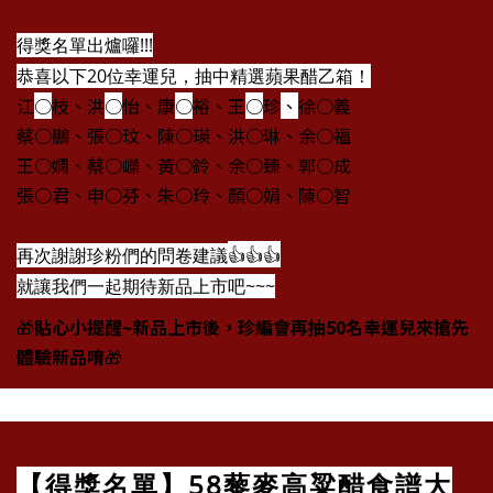
得獎名單出爐囉!!!
恭喜以下20位幸運兒，抽中精選蘋果醋乙箱！
江
○
枝、洪
○
怡、康
○
裕、王
○
珍
、
徐○義
蔡○鵬、張○玟、陳○瑛、洪○琳、余○福
王○嫻、蔡○嶸、黃○鈴、余○臻、郭○成
張○君、申○芬、朱○玲、顏○娟、陳○智
👍
👍
👍
再次謝謝珍粉們的問卷建議
就讓我們一起期待新品上市吧~~~
🎁
貼心小提醒~
新品上市後，珍編會再抽50名幸運兒來搶先
體驗新品唷
🎁
【得獎名單】58藜麥高粱醋食譜大