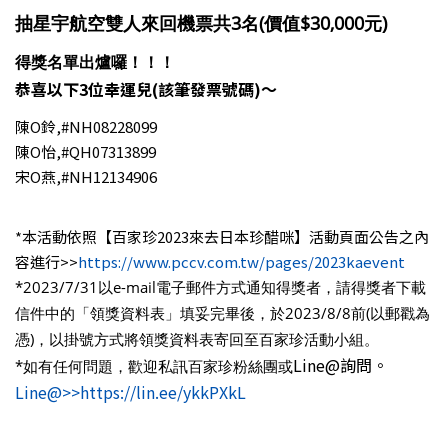
抽星宇航空雙人來回機票共3名(價值$30,000元)
得獎名單出爐囉！！！
恭喜以下3
位幸運兒(該筆發票號碼)
～
陳O鈴,#NH08228099
陳O怡,#QH07313899
宋O燕,#NH12134906
*本活動依照【百家珍2023來去日本珍醋咪】活動頁面公告之內
容進行>>
https://www.pccv.com.tw/pages/2023kaevent
*2023/7/31以e-mail電子郵件方式通知得獎者，請得獎者下載
信件中的「領獎資料表」填妥完畢後，於2023/8/8前(以郵戳為
憑)，以掛號方式將領獎資料表寄回至百家珍活動小組。
Line@詢問。
*如有任何問題，歡迎私訊百家珍粉絲團或
Line@>>https://lin.ee/ykkPXkL