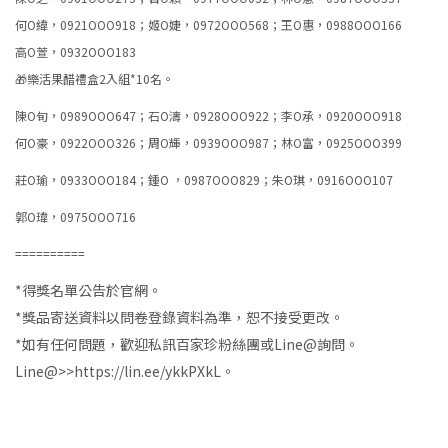
何O緯，0921OOO918；姬O婕，0972OOO568；王O惠，0988OOO166
高O萱，0932OOO183
🎁樂活果醋禮盒2入組*10名。
陳O旬，0989OOO647；石O濤，0928OOO922；李O承，0920OOO918
何O豪，0922OOO326；周O輝，0939OOO987；林O富，0925OOO399
莊O瑜，0933OOO184；鍾O ，0987OOO829；朱O琪，0916OOO107
郭O瑋，0975OOO716
==========
*得獎名單公告於官網。
*獎品寄送資料以問卷登錄資料為準，恕不接受更改。
*如有任何問題，歡迎私訊百家珍粉絲團或Line@詢問。
Line@>>https://lin.ee/ykkPXkL。