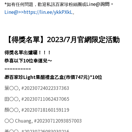
Line@詢問。
*如有任何問題，歡迎私訊百家珍粉絲團或
Line@>>https://lin.ee/ykkPXkL
。
【得獎名單】2023/7月官網限定活動
得獎名單出爐囉！！！
恭喜以下10位幸運兒～
==========
🎁百家珍Light果醋禮盒乙盒(市價747元)*10位
葉〇〇, #20230724022337363
田〇〇, #20230711062437065
顏〇〇, #20230718160159119
〇〇 Chuang, #20230712093857003
黃〇〇, #20230726083030216