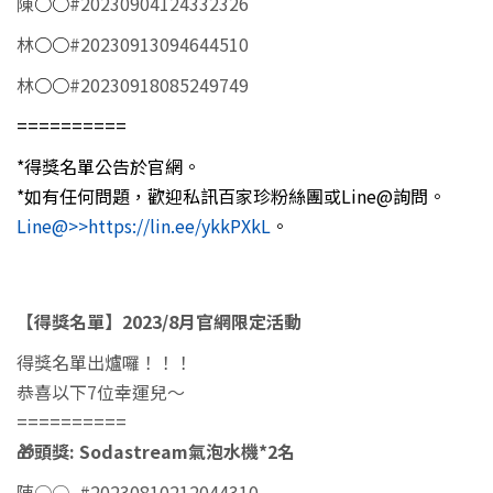
陳
○○
#20230904124332326
林
○○
#20230913094644510
林
○○
#20230918085249749
==========
*得獎名單公告於官網。
*如有任何問題，歡迎私訊百家珍粉絲團或Line@詢問。
Line@>>https://lin.ee/ykkPXkL
。
【得獎名單】
2023/8
月官網限定活動
得獎名單出爐囉！！！
恭喜以下7位幸運兒～
==========
🎁
頭獎
: Sodastream
氣泡水機
*2
名
陳○○, #20230810212044310