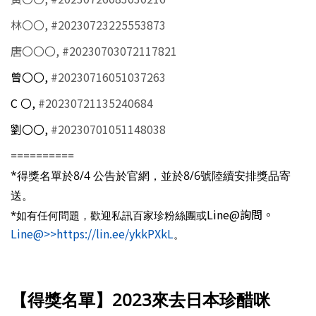
林〇〇, #20230723225553873
唐〇〇〇, #20230703072117821
曾〇〇,
#20230716051037263
C 〇,
#20230721135240684
劉〇〇,
#20230701051148038
==========
*得獎名單於8/4 公告於官網，並於8/6號陸續安排獎品寄
送。
Line@詢問。
*如有任何問題，歡迎私訊百家珍粉絲團或
Line@>>https://lin.ee/ykkPXkL
。
【得獎名單】2023來去日本珍醋咪