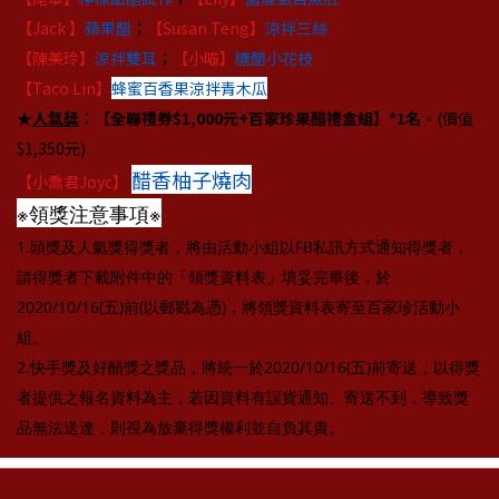
【Jack 】
蘋果醋
；
【Susan Teng】
涼拌三絲
【陳美玲】
涼拌雙耳
；
【小喵】
糖醋小花枝
【Taco Lin】
蜂蜜百香果涼拌青木瓜
★
人氣獎
：【
全聯禮券$1,000元+百家珍果醋禮盒組
】
*1名
。(價值
$1,350元)
醋香柚子燒肉
【小喬君Joyc】
※領獎注意事項※
1.頭獎及人氣獎得獎者，將由活動小組以FB私訊方式通知得獎者，
請得獎者下載附件中的「領獎資料表」填妥完畢後，於
2020/10/16(五)前(以郵戳為憑)，將領獎資料表寄至百家珍活動小
組。
2.快手獎及好醋獎之獎品，將統一於2020/10/16(五)前寄送，以得獎
者提供之報名資料為主，若因資料有誤貨通知、寄送不到，導致獎
品無法送達，則視為放棄得獎權利並自負其責。