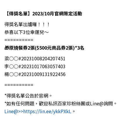
【得獎名單】
2023/10
月官網限定活動
得獎名單出爐囉！！！
恭喜以下3位幸運兒～
==========
🎁原燒餐券2張($500元商品券2張)*3
名
梁○○#20231008204207451
李○○#20231017063057403
楊○○#20231009131922456
==========
*得獎名單公告於官網。
*如有任何問題，歡迎私訊百家珍粉絲團或Line@詢問。
Line@>>https://lin.ee/ykkPXkL
。