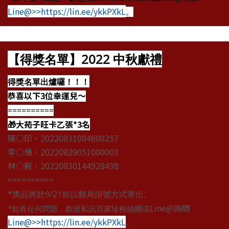
Line@>>https://lin.ee/ykkPXkL
。
【得獎名單】2022 中秋獻禮
得獎名單出爐囉！！！
恭喜以下3位幸運兒～
==========
🎁大苑子旺卡乙張*3名
陳○印，20220831084608257
李○儀，20220829051000003
林○毅，20220830144928498
==========
*獎品將於9/21前以郵局掛號方式寄出。
Line@詢問
*如有任何問題，歡迎私訊百家珍粉絲團或
Line@>>https://lin.ee/ykkPXkL
。