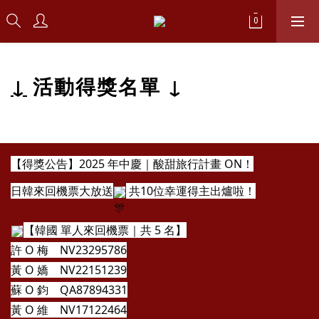
↓
活動得獎名單 ↓
【得獎公告】2025 年中慶｜酸甜旅行計畫 ON！
日韓來回機票大放送
共10位幸運得主出爐啦！
【韓國 單人來回機票｜共 5 名】
許 O 梅 NV23295786
黃 O 嬌 NV22151239
蘇 O 鈞 QA87894331
黃 O 維 NV17122464