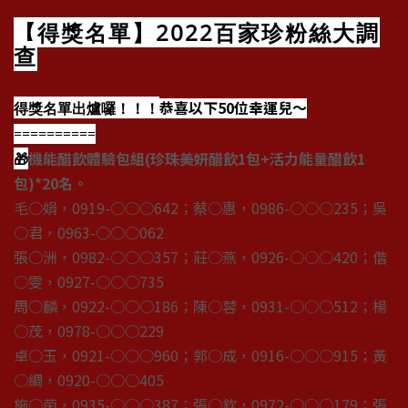
【得獎名單】2022百家珍粉絲大調
查
恭喜以下50位幸運兒～
得獎名單出爐囉！！！
==========
🎁
機能醋飲體驗包組(珍珠美妍醋飲1包+活力能量醋飲1
包)*20名。
毛○娟，0919-○○○642；蔡○惠，0986-○○○235；吳
○君，0963-○○○062
張○洲，0982-○○○357；莊○燕，0926-○○○420；偕
○雯，0927-○○○735
周○麟，0922-○○○186；陳○蓉，0931-○○○512；楊
○茂，0978-○○○229
卓○玉，0921-○○○960；郭○成，0916-○○○915；黃
○綢，0920-○○○405
施○茵，0935-○○○387；張○欽，0972-○○○179；張