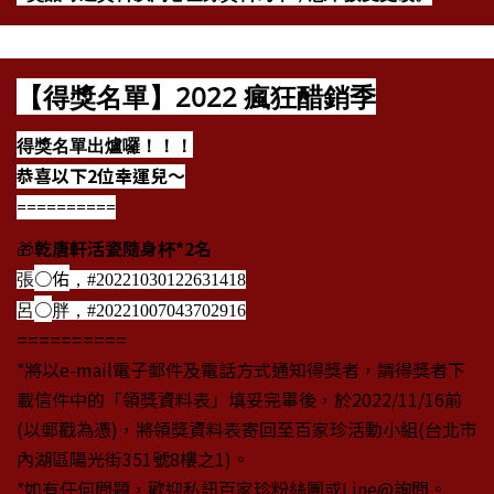
【得獎名單】2022 瘋狂醋銷季
得獎名單出爐囉！！！
恭喜以下2位幸運兒～
==========
🎁
乾唐軒活瓷隨身杯*2名
○佑
張
，#20221030122631418
○
呂
胖，#20221007043702916
==========
*將以e-mail電子郵件及電話方式通知得獎者，請得獎者下
載信件中的「領獎資料表」填妥完畢後，於2022/11/16前
(以郵戳為憑)，將領獎資料表寄回至百家珍活動小組(台北市
內湖區陽光街351號8樓之1)。
*如有任何問題，歡迎私訊百家珍粉絲團或Line@詢問。