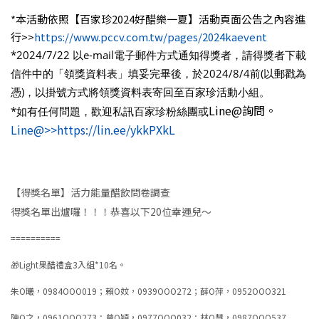
*本活動依照【百家珍2024好醋樂一夏】活動頁面公告之內容進
行>>
https://www.pccv.com.tw/pages/2024kaevent
*2024/7/22 以e-mail電子郵件方式通知得獎者，請得獎者下載
信件中的「領獎資料表」填妥完畢後，於2024/8/4前(以郵戳為
憑)，以掛號方式將領獎資料表寄回至百家珍活動小組。
Line@詢問。
*如有任何問題，歡迎私訊百家珍粉絲團或
Line@>>https://lin.ee/ykkPXkL
【得獎名單】活力能量醋飲問卷調查
得獎名單出爐囉！！！恭喜以下20位幸運兒～
==========
🎁Light果醋禮盒3入組*10名。
朱O曦，0984OOO019；賴O妏，0939OOO272；薛O萍，0952OOO321
陳O之，0961OOO273；曾O穎，0977OOO032；林O慧，0987OOO537