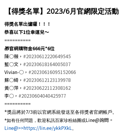
【得獎名單】2023/6月官網限定活動
得獎名單出爐囉！！！
恭喜以下1位幸運兒～
==========
🎁官網購物金666元*6位
陳○薇，
#20230612220649545
藍○文，
#20230618164005037
Vivian-○，
#20230616095152066
蘇○綺，
#20230612123139978
黃○萍，
#20230622112308162
李○，
#20230604040425977
==========
*獎品將於7/3前以官網系統發送至各得獎者官網帳戶。
Line@詢問。
*如有任何問題，歡迎私訊百家珍粉絲團或
Line@>>https://lin.ee/ykkPXkL
。