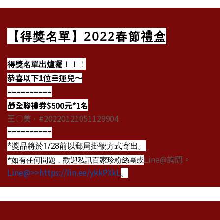
【得獎名單】2022春節禮盒
得獎名單出爐囉！！！
恭喜以下1位幸運兒～
==========
🎁全聯禮券$500元*1名
王○美，#20220121051129904
==========
*獎品將於1/28前以郵局掛號方式寄出。
Line@詢問。
*如有任何問題，歡迎私訊百家珍粉絲團或
Line@>>https://lin.ee/ykkPXkL
。