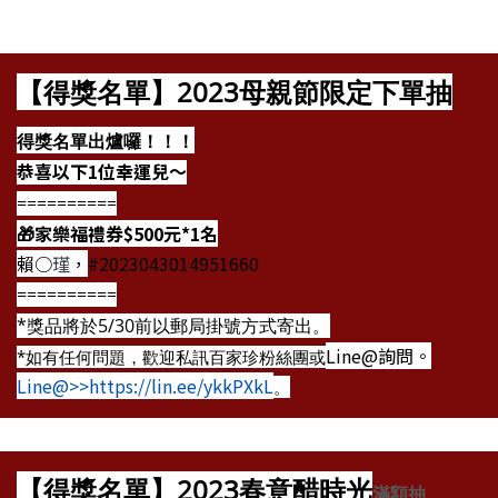
【得獎名單】2023母親節限定下單
抽
得獎名單出爐囉！！！
恭喜以下1位幸運兒～
==========
🎁家樂福禮券$500元*1名
賴○
瑾
，
#2023043014951660
==========
*獎品將於5/30前以郵局掛號方式寄出。
Line@詢問。
*如有任何問題，歡迎私訊百家珍粉絲團或
Line@>>https://lin.ee/ykkPXkL
。
【得獎名單】2023春意醋時光
滿額抽