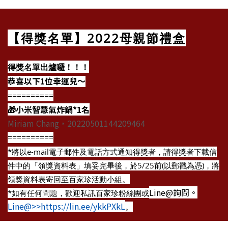
【得獎名單】2022母親節禮盒
得獎名單出爐囉！！！
恭喜以下1位幸運兒～
==========
🎁小米智慧氣炸鍋*1名
Miriam Chang，20220501144209464
==========
*將以e-mail電子郵件及電話方式通知得獎者，請得獎者下載信
件中的「領獎資料表」填妥完畢後，於5/25前(以郵戳為憑)，將
領獎資料表寄回至百家珍活動小組。
Line@詢問。
*如有任何問題，歡迎私訊百家珍粉絲團或
Line@>>https://lin.ee/ykkPXkL
。