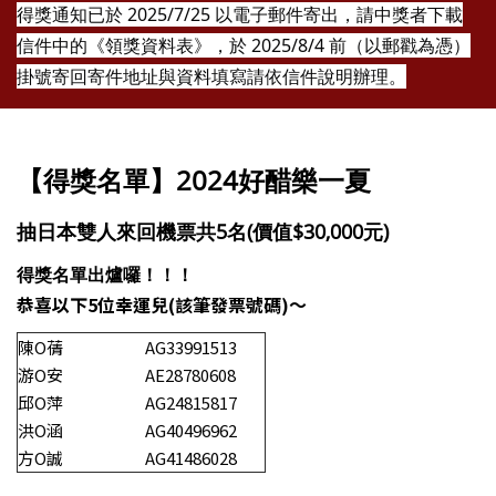
得獎通知已於 2025/7/25 以電子郵件寄出，請中獎者下載
信件中的《領獎資料表》，於 2025/8/4 前（以郵戳為憑）
掛號寄回
寄件地址與資料填寫請依信件說明辦理。
【得獎名單】2024好醋樂一夏
抽日本雙人來回機票共5名(價值$30,000元)
得獎名單出爐囉！！！
恭喜以下5位幸運兒(該筆發票號碼)～
陳O蒨
AG33991513
游O安
AE28780608
邱O萍
AG24815817
洪O涵
AG40496962
方O誠
AG41486028