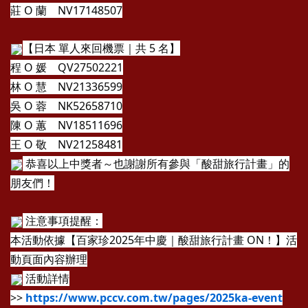
莊 O 蘭 NV17148507
【日本 單人來回機票｜共 5 名】
程 O 媛 QV27502221
林 O 慧 NV21336599
吳 O 蓉 NK52658710
陳 O 蕙 NV18511696
王 O 敬 NV21258481
恭喜以上中獎者～也謝謝所有參與「酸甜旅行計畫」的
朋友們！
注意事項提醒：
本活動依據【百家珍2025年中慶｜酸甜旅行計畫 ON！】活
動頁面內容辦理
活動詳情
>>
https://www.pccv.com.tw/pages/2025ka-event