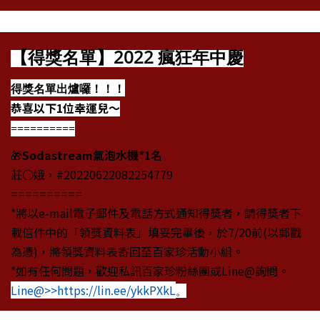
【得獎名單】2022 瘋狂年中慶
得獎名單出爐囉！！！
恭喜以下1位幸運兒～
==========
🎁
Sodastream氣泡水機*1名
莊○娥，#20220622082254779
==========
*將以e-mail電子郵件及電話方式通知得獎者，請得獎者下
載信件中的「領獎資料表」填妥完畢後，於7/20前(以郵戳
為憑)，將領獎資料表寄回至百家珍活動小組。
*如有任何問題，歡迎私訊百家珍粉絲團或Line@詢問。
Line@>>https://lin.ee/ykkPXkL
。