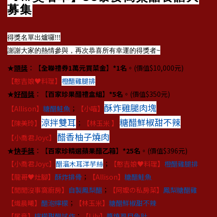
募集
得獎名單出爐囉!!!
謝謝大家的熱情參與，再次恭喜所有幸運的得獎者~
★
頭獎
：【
全聯禮券1萬元買菜金
】
*1名
。(價值$10,000元)
【憨吉娘♥料理】
橙醋雞腿排
★
好醋獎
：【
百家珍果醋禮盒組
】
*5名
。(價值$350元)
酥炸雞腿肉塊
【Allison】
糖醋鮭魚
；
【小喵
】
涼拌雙耳
糖醋鮮椒甜不辣
【陳美玲
】
；
【林玉米
】
醋香柚子燒肉
【小喬君Joyc】
★
快手獎
：【
百家珍精選蘋果醋乙箱
】
*25名
。(價值$396元)
【小喬君Joyc】
醋溜木耳洋芋絲
；
【憨吉娘♥料理】
橙醋雞腿排
【龍哥♥️灶腳】
酥炸排骨
；
【Allison】
糖醋鮭魚
【閒閒沒事窩廚房】
自製鳳梨醋
；
【​阿嬤の​私房菜】
鳳梨糖醋雞
【熾晨曦】
醋泡檸檬
；
【林玉米】
糖醋鮮椒甜不辣
【尾章】
檸檬甜醋試作
；
【Lily】
醬燒虱目魚肚