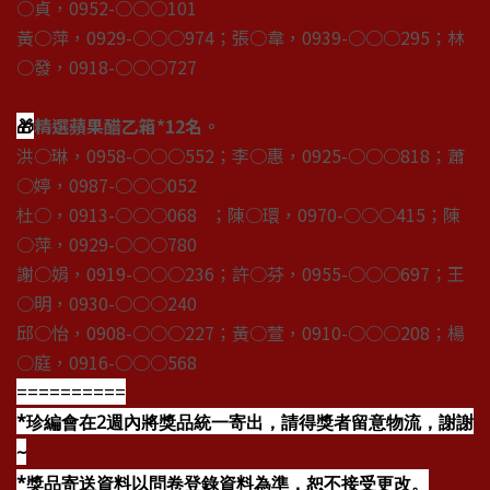
○貞，0952-○○○101
黃○萍，0929-○○○974；張○韋，0939-○○○295；林
○發，0918-○○○727
🎁
精選蘋果醋乙箱*12名。
洪○琳，0958-○○○552；李○惠，0925-○○○818；蕭
○婷，0987-○○○052
杜○，0913-○○○068 ；陳○環，0970-○○○415；陳
○萍，0929-○○○780
謝○娟，0919-○○○236；許○芬，0955-○○○697；王
○明，0930-○○○240
邱○怡，0908-○○○227；黃○萱，0910-○○○208；楊
○庭，0916-○○○568
==========
*珍編會在2週內將獎品統一寄出，請得獎者留意物流，謝謝
~
*獎品寄送資料以問卷登錄資料為準，恕不接受更改。