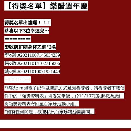
【得獎名單】樂醋週年慶
得獎名單出爐囉！！！
恭喜以下3位幸運兒～
==========
🎁乾唐軒隨身杯乙個*3名
李○穎,#20211007145034239
易○政,#20211014102715006
戴○嬋,#20211010071921449
==========
*將以e-mail電子郵件及簡訊方式通知得獎者，請得獎者下載信
件中的「領獎資料表」填妥完畢後，於11/10前(以郵戳為憑)，
將領獎資料表寄回至百家珍活動小組。
*如有任何問題，歡迎私訊百家珍粉絲團詢問。