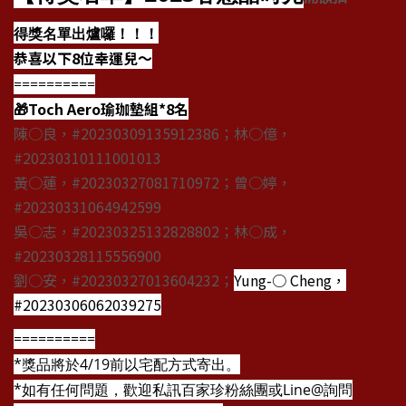
得獎名單出爐囉！！！
恭喜以下8位幸運兒～
==========
🎁Toch Aero瑜珈墊組*8名
陳○良，#20230309135912386；林○億，
#20230310111001013
黃○蓮，#20230327081710972；曾○婷，
#20230331064942599
吳○志，#20230325132828802；林○成，
#20230328115556900
劉○安，#20230327013604232；
Yung-○ Cheng，
#20230306062039275
==========
*獎品將於4/19前以宅配方式寄出。
*如有任何問題，歡迎私訊百家珍粉絲團或Line@詢問