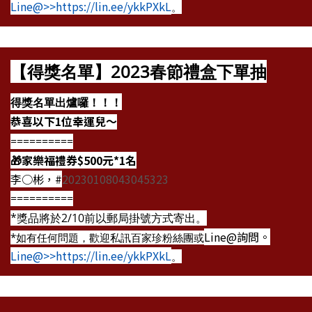
Line@>>https://lin.ee/ykkPXkL
。
【得獎名單】2023春節禮盒下單抽
得獎名單出爐囉！！！
恭喜以下1位幸運兒～
==========
🎁家樂福禮券$500元*1名
李○彬，#
20230108043045323
==========
*獎品將於2/10前以郵局掛號方式寄出。
Line@詢問。
*如有任何問題，歡迎私訊百家珍粉絲團或
Line@>>https://lin.ee/ykkPXkL
。