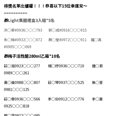
恭喜以下15位幸運兒～
得獎名單出爐囉！！！
==========
🎁
Light果醋禮盒3入組*5名
洪○華#0936○○○793
郭○成#0916○○○915
朱○梅#0932○○○072
周○瑩#0972○○○911
羅○真
#0905○○○069
🎁
梅子
活性醋280ml乙箱*10名
莊○洳0923○○○277
楊○妤0936○○○710
鍾○君
0989○○○261
黃○倫0988○○○807
莊○琴0937○○○525
吳○萱
0981○○○125
莊○雯0936○○○566
李○仰0912○○○776
李○惠
0925○○○818
蔡○萍0972○○○485