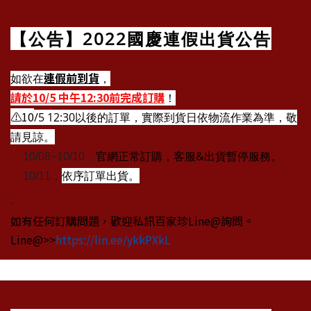
【公告】2022國慶連假出貨公告
連假前到貨
如欲在
，
請於10/5 中午12:30前完成訂購
！
⚠10
/5 12:30以後的訂單，實際到貨日依物流作業為準，敬
請見諒。
官網正常訂購，客服&出貨暫停服務。
10/08~10/10，
🔸
依序訂單出貨。
10/11，
🔸
1
0
0
-
7
0
如有任何訂購問題，歡迎私訊百家珍Line@詢問。
0
Line@>>
https://lin.ee/ykkPXkL
1
2