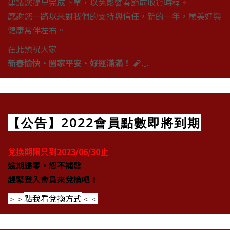
建議您提早完成下單，以免影響春節前收貨時程。
感謝您一路以來對我們的支持與信任，新的一年，願美好與
健康常伴左右。
在此預祝大家
新春愉快、闔家平安、好運滿滿！
🧨🍊
【公告】2022會員點數即將到期
兌換期限只到2023/06/30止
逾期歸零，恕不補發
趕緊登入會員來兌換吧！
點我看兌換方式
＞＞
＜＜