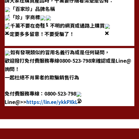
請大家在購買產品時，
千萬要仔細看清楚是否有：
「百家珍」品牌名稱
「珍」字商標
千萬不要在奇怪、不明的網頁或通路上購買
一定要多多留意！不要受騙了！
如有發現類似的冒用名義行為或是任何疑問，
歡迎
撥打免付費服務專線
0800-523-798來確認或是Line@
詢問！
一起杜絕不肖業者的欺騙銷售行為
免付費服務專線：0800-523-798
Line@>>
https://lin.ee/ykkPXkL