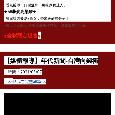
香氣醇厚，口感溫和，風味厚實迷人。
58藜麥高粱醋
★
★
獨家複方藜麥+高粱，奈米級醋酸分子！
酸度達5.8%，有效萃取梅子精華，營養風味再升級。
※全聯限定販售
※
【媒體報導】年代新聞-台灣向錢衝
2021/03/07
時間：
>>
點我看完整報導
<<