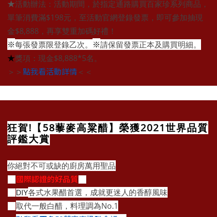
★
活動辦法：活動期間，於指定通路購買百家珍系列商品，
單筆消費滿$198元，至活動官網登錄發票，即可參加抽現
金$8,888，再享雙重加碼好禮！
※
※
每張發票限登錄乙次。
請保留發票正本及購買明細。
★
獎項
：現金$8,888*5名。
點我看活動詳情
＞＞
＜＜
狂賀!【58藜麥高粱醋】榮獲2021世界品質
評鑑大賞
你絕對不可或缺的廚房萬用聖品
國際認證的好品質
🏆
🏆
各式水果醋首選，成就更迷人的香醇風味
DIY
👍
取代一般白醋，料理調為No.1
👍