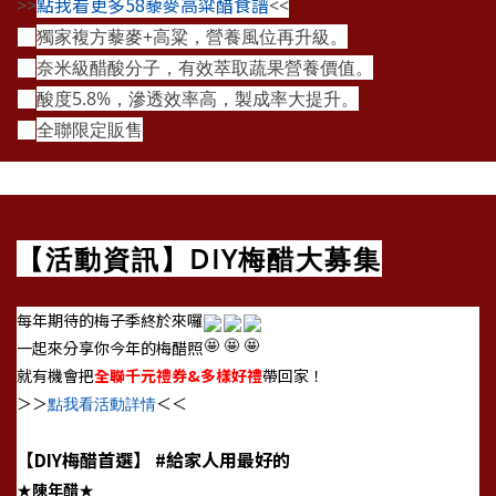
>>
點我看更多58藜麥高粱醋食譜
<<
獨家複方藜麥+高粱，營養風位再升級。
✅
奈米級醋酸分子，有效萃取蔬果營養價值。
✅
酸度5.8%，滲透效率高，製成率大提升。
✅
全聯限定販售
🛒
【活動資訊】DIY梅醋大募集
每年期待的梅子季終於來囉
一起來分享你今年的梅醋照
就有機會把
全聯千元禮券&多樣好禮
帶回家！
＞＞
＜＜
點我看活動詳情
【DIY梅醋首選】 #給家人用最好的
陳年醋
★
★