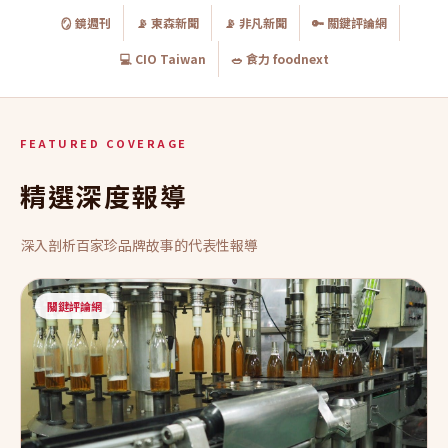
🪞 鏡週刊
📡 東森新聞
📡 非凡新聞
🔑 關鍵評論網
💻 CIO Taiwan
🥗 食力 foodnext
FEATURED COVERAGE
精選深度報導
深入剖析百家珍品牌故事的代表性報導
關鍵評論網