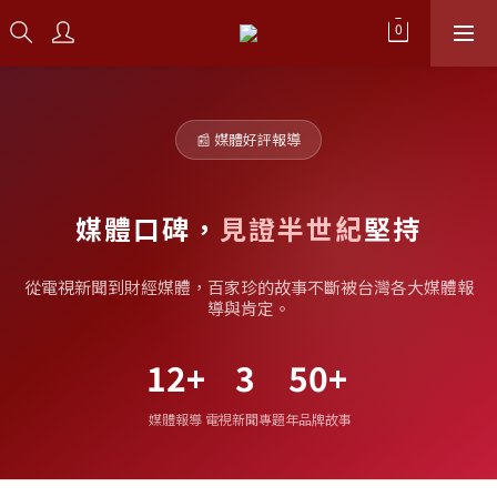
📰 媒體好評報導
媒體口碑，
見證半世紀
堅持
從電視新聞到財經媒體，百家珍的故事不斷被台灣各大媒體報
導與肯定。
12+
3
50+
媒體報導
電視新聞專題
年品牌故事