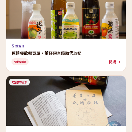
🪞 鏡週刊
連鎖餐飲都買單，董仔預言將取代珍奶
閱讀 →
餐飲趨勢
吃醋有理③