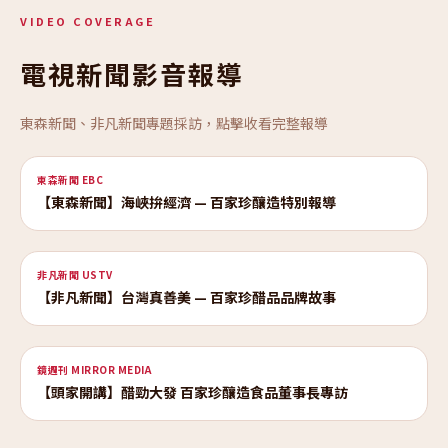
VIDEO COVERAGE
電視新聞影音報導
東森新聞、非凡新聞專題採訪，點擊收看完整報導
📺 東森新聞
東森新聞 EBC
【東森新聞】海峽拚經濟 — 百家珍釀造特別報導
📺 非凡新聞
非凡新聞 USTV
【非凡新聞】台灣真善美 — 百家珍醋品品牌故事
→
📰 鏡週刊
鏡週刊 MIRROR MEDIA
【頭家開講】醋勁大發 百家珍釀造食品董事長專訪