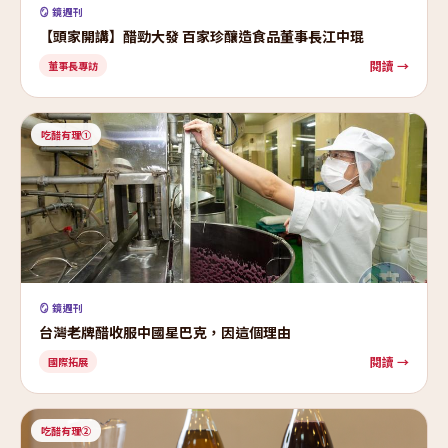
🪞 鏡週刊
【頭家開講】醋勁大發 百家珍釀造食品董事長江中琨
閱讀 →
董事長專訪
吃醋有理①
🪞 鏡週刊
台灣老牌醋收服中國星巴克，因這個理由
閱讀 →
國際拓展
吃醋有理②