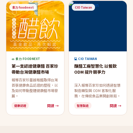
食力 foodnext
CIO Taiwan
🥗 食力 FOODNEXT
💻 CIO TAIWAN
第一支認證健康醋 百家珍
釀醋工廠智慧化 以餐飲
帶動台灣健康醋市場
ODM 提升競爭力
報導百家珍蔓越莓醋取得台灣
首張健康食品認證的歷程，以
深入報導百家珍如何透過智慧
及如何帶動整體健康醋市場發
製造轉型與 ODM 客製化服
展。
務，在傳統食品業開創新局。
閱讀 →
閱讀 →
健康認證
智慧製造