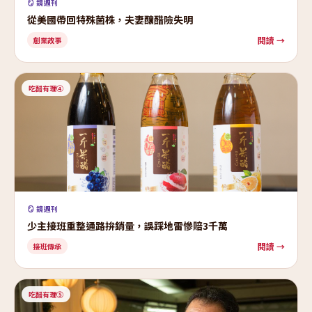
🪞 鏡週刊
從美國帶回特殊菌株，夫妻釀醋險失明
閱讀 →
創業故事
吃醋有理④
🪞 鏡週刊
少主接班重整通路拚銷量，誤踩地雷慘賠3千萬
閱讀 →
接班傳承
吃醋有理⑤