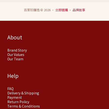
百家珍釀造 © 2026 ·
立即選購
·
品牌故事
About
Brand Story
Our Values
Our Team
Help
FAQ
Delivery & Shipping
Payment
Return Policy
Terms & Conditions