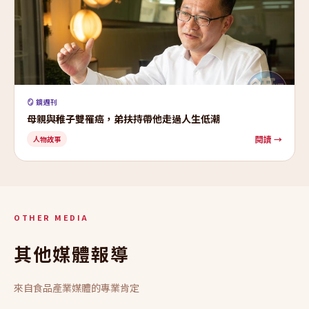
🪞 鏡週刊
母親與稚子雙罹癌，弟扶持帶他走過人生低潮
閱讀 →
人物故事
OTHER MEDIA
其他媒體報導
來自食品產業媒體的專業肯定