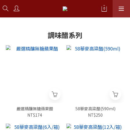
調味醋系列
嚴選精釀無糖蘋果醋
58藜麥高粱醋(590ml)
NT$174
NT$250