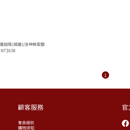
蔓越莓(減糖)/洛神蜂蜜醋
NT$638
1
顧客服務
官
會員級別
購物須知