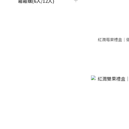
箱箱購(6入/12入)
紅潤莓果禮盒｜健