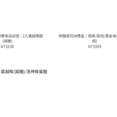
康食品認證 - 2入蔓越莓醋
新醋感玩味禮盒｜蘋果/荔枝/黃金柚
(減糖)
組)
NT$638
NT$999