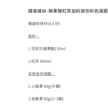
醋香繽紛-蘋果醋紅茶加料迷你彩色湯圓
需要的食材(4人份)
飲料：
1.百家珍蘋果醋150ml
2.紅茶 600ml
彩色迷你湯圓：
1.火龍果 60g(半顆)
2.奇異果 60g(2~3顆)