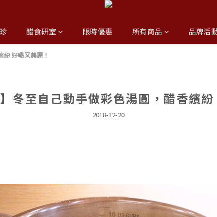
珍
醋食研室
限時優惠
所有商品
品牌活
繽紛 好喝又美麗！
】冬至自己動手做彩色湯圓，醋香繽紛
2018-12-20