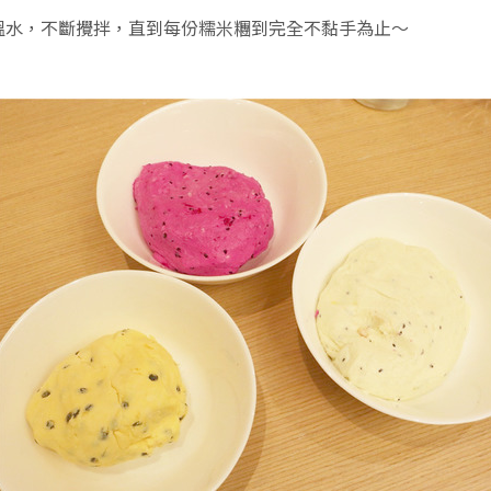
溫水，不斷攪拌，直到每份糯米糰到完全不黏手為止～