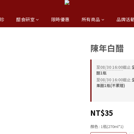
珍
醋食研室
限時優惠
所有商品
品牌活
陳年白醋
至
08/30 16:00
截止
全
醋1瓶
至
08/30 16:00
截止
果醋1瓶(不累贈)
NT$35
顏色
: 1瓶(270ml*1)