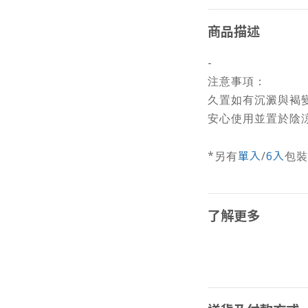
商品描述
-
注意事項：
久置如有沉澱與褐
安心使用並置於陰
單入
6入
*另有
/
包裝
了解更多