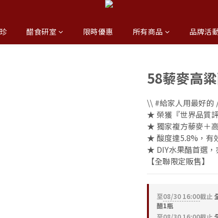
珍
醋食研室
限時優惠
所有商品
品牌活
58藜麥高粱醋
\\ #給家人用最好的 /
★ 榮獲『世界品質
★ 獨家複方藜麥＋
★ 酸度達5.8%，
★ DIY水果醋首
【全聯限定販售】
至
08/30 16:00
截止
全
醋1瓶
至
08/30 16:00
截止