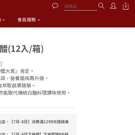
動
會員服務
立即購買
(12入/箱)
/
評鑑大賞』肯定。
高粱，營養風味再升級。
有效萃取蔬果精華。
選，亦能取代傳統白醋料理調味使用。
店，【7月-8月】消費滿1299元贈蘋果
全店，【7月-8月下單禮】下單即贈PP蘋