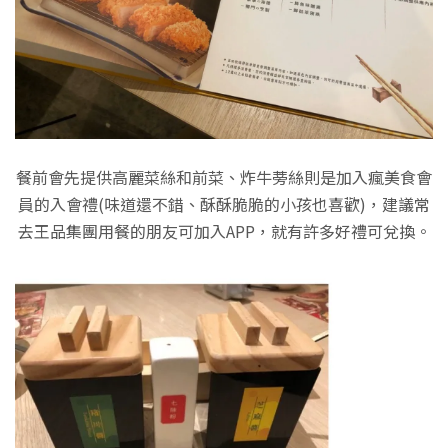
餐前會先提供高麗菜絲和前菜、炸牛蒡絲則是加入瘋美食會
員的入會禮(味道還不錯、酥酥脆脆的小孩也喜歡)，建議常
去王品集團用餐的朋友可加入APP，就有許多好禮可兌換。