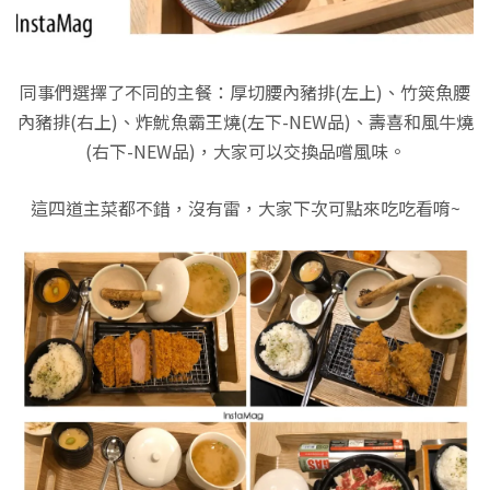
同事們選擇了不同的主餐：厚切腰內豬排(左上)、竹筴魚腰
內豬排(右上)、炸魷魚霸王燒(左下-NEW品)、壽喜和風牛燒
(右下-NEW品)，大家可以交換品嚐風味。
這四道主菜都不錯，沒有雷，大家下次可點來吃吃看唷~