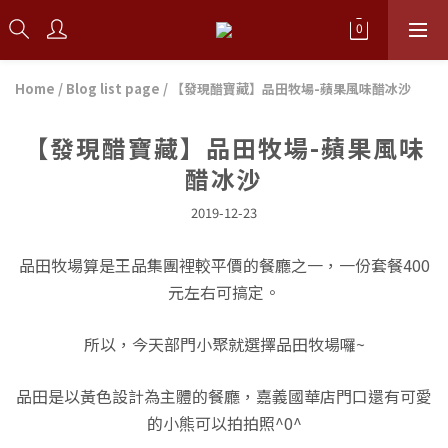
Home
/
Blog list page
/
【發現醋寶藏】品田牧場-蘋果風味醋冰沙
【發現醋寶藏】品田牧場-蘋果風味
醋冰沙
2019-12-23
品田牧場算是王品集團裡較平價的餐廳之一，一份套餐400
元左右可搞定。
所以，今天部門小聚就選擇品田牧場囉~
品田是以黃色設計為主體的餐廳，嘉義國華店門口還有可愛
的小熊可以拍拍照^0^