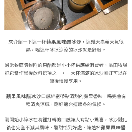
來介紹一下這一杯
蘋果風味醋冰沙
，這幾天嘉義天氣很
熱，喝這杯冰冰涼涼的冰沙就是舒服。
通常餐廳隨餐附的果醋都是小小杯供應給消費者，品田牧場
把它當作餐後飲料選項之一，一大杯滿滿的冰沙剛好可以在
飯後慢慢享用。
蘋果風味醋冰沙
口感綿密帶點清甜的蘋果香味，喝完會有
種清爽涼感，剛好適合這暖冬的氣候。
剛開始小碎冰在嘴裡打轉的口感讓人有點小驚喜，冰沙融化
後也完全不減其風味，酸甜恰到好處，讓這杯
蘋果風味醋