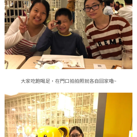
大家吃飽喝足，在門口拍拍照就各自回家嚕~