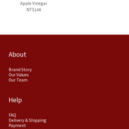
Apple Vinegar
NT$148
About
Brand Story
Our Values
Our Team
Help
FAQ
Delivery & Shipping
Payment