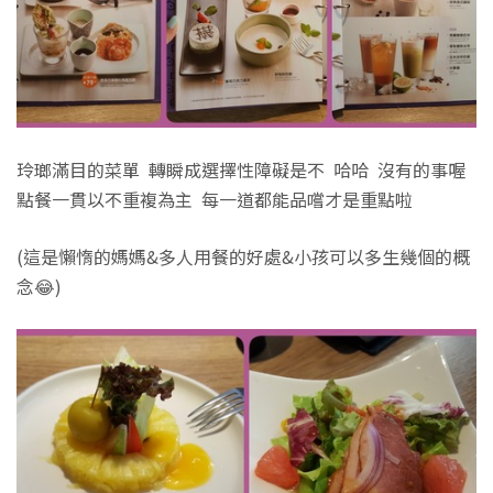
玲瑯滿目的菜單 轉瞬成選擇性障礙是不 哈哈 沒有的事喔
點餐一貫以不重複為主 每一道都能品嚐才是重點啦
(這是懶惰的媽媽&多人用餐的好處&小孩可以多生幾個的概
念😂)