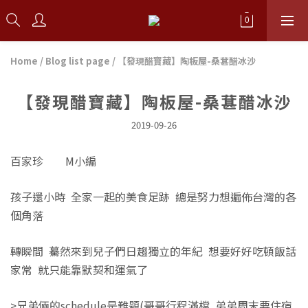
Home
/
Blog list page
/
【發現醋寶藏】陶板屋-桑葚醋冰沙
【發現醋寶藏】陶板屋-桑葚醋冰沙
2019-09-26
百家珍 M小編
孩子還小時 全家一起的美食足跡 總是努力想遍佈台灣的各
個角落
轉瞬間 驀然來到兒子們日趨獨立的年紀 想要好好吃頓飯話
家常 就只能靠默契和運氣了
>兄弟倆的schedule是難題(哥哥行程滿檔 弟弟周末要住宿