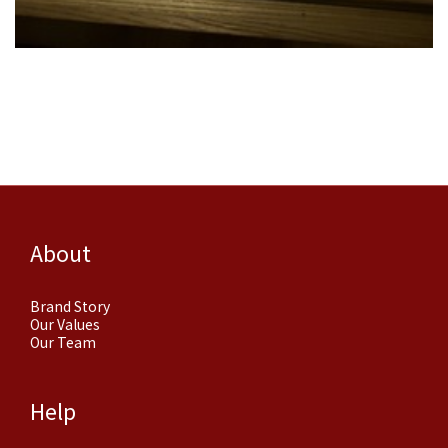
About
Brand Story
Our Values
Our Team
Help