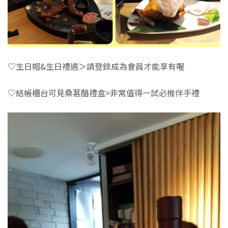
♡生日帽&生日禮遇＞請登錄成為會員才能享有喔
♡結帳櫃台可見桑葚醋禮盒>非常值得一試必推伴手禮