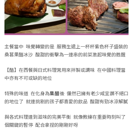
主餐當中 味覺轉變的是 服務生遞上一杯杯紫色杯子盛裝的
桑葚果醋冰沙 酸甜的衝擊為一連串的前菜激起味覺的甦醒
【醋】在西餐與日式料理常用來拌製或調味 在中國料理當
中亦有不可或缺的地位
特殊的味道 在化身為
果醋
後 儼然已擁有老少咸宜讚不絕口
的地位了 就連挑剔的孩子都喜愛的飲品 酸甜有勁冰涼解膩
與各式料理達到滋味的完美平衡 就像教練在重要時刻叫了
個關鍵的暫停 配合拿捏的剛剛好呀