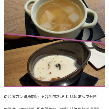
從沙拉前菜濃湯開始 不含糊的料理 口感每道層次分明
佐餐醬汁饒富視覺 配角蓮藕地瓜搶戲 裝飾用糖粉極具滋