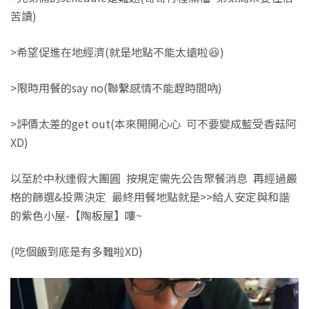
苦讀)
>希望促進在地經濟(就是地點不能太遠啦😆)
>限時用餐的say no(聯繫感情不能趕時間吶)
>評價太差的get out(本來開開心心 可不要變成藍受香菇阿
XD)
以至於中秋連假大團圓 按規定需先公告聚餐消息 再經過嚴
格的篩選&投票決定 最終用餐地點就是>>給人安定與和諧
的紫色小屋-【陶板屋】嘍~
(吃個飯到底是有多難啦XD)