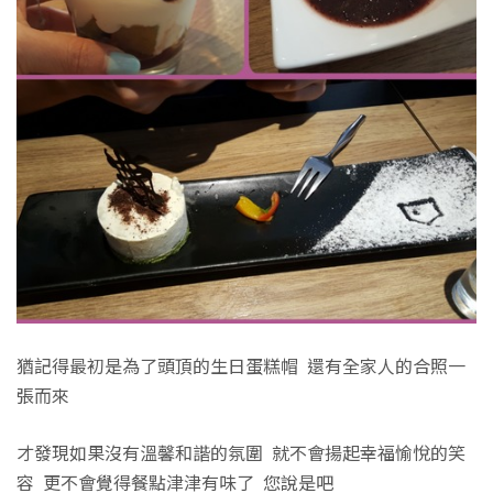
猶記得最初是為了頭頂的生日蛋糕帽 還有全家人的合照一
張而來
才發現如果沒有溫馨和諧的氛圍 就不會揚起幸福愉悅的笑
容 更不會覺得餐點津津有味了 您說是吧