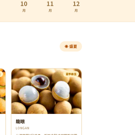
10
11
12
月
月
月
☀️ 盛夏
佳
當季最佳
龍眼
LONGAN