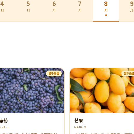
4
5
6
7
8
9
月
月
月
月
月
月
當季最佳
當季最
葡萄
芒果
GRAPE
MANGO