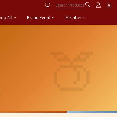
hop All
Brand Event
Member
。