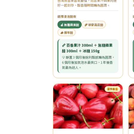
台灣百香果香氣最強，挖出果汁與果肉連
籽一起封存，酸香隨時間轉為圓潤。
選擇浸泡醋款
🍏 無糖蘋果醋
🌾 藜麥高粱醋
🪵 陳年醋
📏 百香果汁 300ml ＋ 無糖蘋果
醋 300ml ＋ 冰糖 150g
💡 靜置 3 個月後銳利酸感轉為圓潤，
6 個月後加氣泡水最爽口，1 年後香
氣最為迷人。
當季最佳