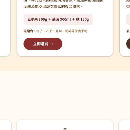
度醋液能萃出層次豐富的複合風味。
香
水果 300g ＋ 醋液 300ml ＋ 糖 150g
⚖️
最適合：
梅子、芒果、鳳梨、葡萄等厚實果物
最
立即購買 →