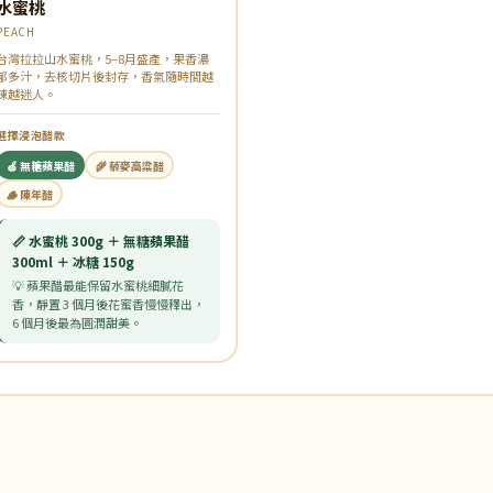
水蜜桃
PEACH
台灣拉拉山水蜜桃，5–8月盛產，果香濃
郁多汁，去核切片後封存，香氣隨時間越
陳越迷人。
選擇浸泡醋款
🍏 無糖蘋果醋
🌾 藜麥高粱醋
🪵 陳年醋
📏 水蜜桃 300g ＋ 無糖蘋果醋
300ml ＋ 冰糖 150g
💡 蘋果醋最能保留水蜜桃細膩花
香，靜置 3 個月後花蜜香慢慢釋出，
6 個月後最為圓潤甜美。