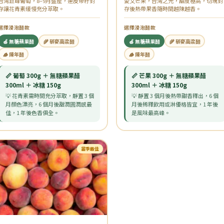
台灣巨峰葡萄，8–9月盛產，連皮帶籽封
愛文芒果，台灣之光，甜度極高，切塊封
存讓花青素緩慢充分萃取。
存後熱帶果香隨時間越陳越香。
選擇浸泡醋款
選擇浸泡醋款
🍏 無糖蘋果醋
🌾 藜麥高粱醋
🍏 無糖蘋果醋
🌾 藜麥高粱醋
🪵 陳年醋
🪵 陳年醋
📏 葡萄 300g ＋ 無糖蘋果醋
📏 芒果 300g ＋ 無糖蘋果醋
300ml ＋ 冰糖 150g
300ml ＋ 冰糖 150g
💡 花青素需時間充分萃取，靜置 3 個
💡 靜置 3 個月後熱帶甜香釋出，6 個
月顏色漂亮，6 個月後甜潤圓潤感最
月後稀釋飲用或淋優格皆宜，1 年後
佳，1 年後色香俱全。
是風味最高峰。
當季最佳