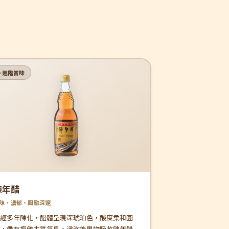
 進階賞味
陳年醋
陳・濃郁・圓融深邃
經多年陳化，醋體呈現深琥珀色，酸度柔和圓
，帶有複雜木質氣息。浸泡後果物吸收陳年醋