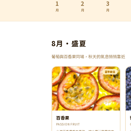
1
2
3
月
月
月
8月・盛夏
葡萄與百香果同場，秋天的氣息悄悄靠近
當季最佳
百香果
PASSION FRUIT