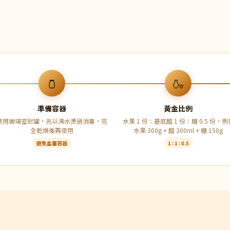
🫙
🍶
準備容器
黃金比例
使用玻璃密封罐，先以沸水燙過消毒，完
水果 1 份：基底醋 1 份：糖 0.5 份，例
全乾燥後再使用
水果 300g + 醋 300ml + 糖 150g
避免金屬容器
1 : 1 : 0.5