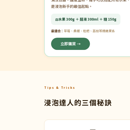
是浸泡新手的最佳起點。
水果 300g ＋ 醋液 300ml ＋ 糖 150g
⚖️
最適合：
草莓、桑椹、枇杷、荔枝等嬌嫩果系
立即購買 →
Tips & Tricks
浸泡達人的三個秘訣