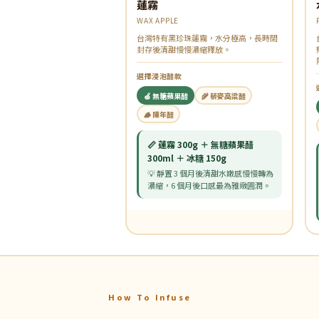
蓮霧
WAX APPLE
台灣特有黑珍珠蓮霧，水分極高，長時間
封存後清甜慢慢濃縮釋放。
選擇浸泡醋款
🍏 無糖蘋果醋
🌾 藜麥高粱醋
🪵 陳年醋
📏 蓮霧 300g ＋ 無糖蘋果醋
300ml ＋ 冰糖 150g
💡 靜置 3 個月後清甜水嫩感慢慢轉為
濃縮，6 個月後口感最為雅緻圓潤。
How To Infuse