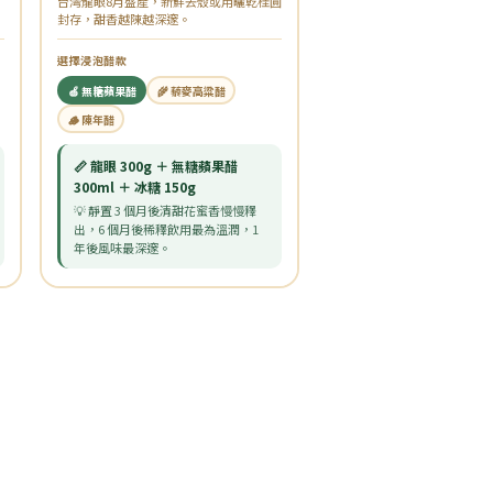
台灣龍眼8月盛產，新鮮去殼或用曬乾桂圓
封存，甜香越陳越深邃。
選擇浸泡醋款
🍏 無糖蘋果醋
🌾 藜麥高粱醋
🪵 陳年醋
📏 龍眼 300g ＋ 無糖蘋果醋
300ml ＋ 冰糖 150g
💡 靜置 3 個月後清甜花蜜香慢慢釋
出，6 個月後稀釋飲用最為溫潤，1
年後風味最深邃。