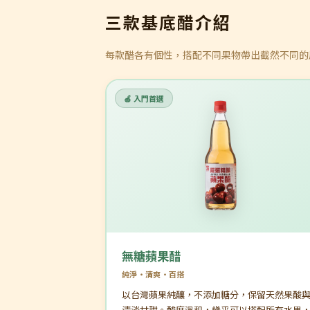
三款基底醋介紹
每款醋各有個性，搭配不同果物帶出截然不同的
🍏 入門首選
無糖蘋果醋
純淨・清爽・百搭
以台灣蘋果純釀，不添加糖分，保留天然果酸
清淡甘甜。酸度溫和，幾乎可以搭配所有水果