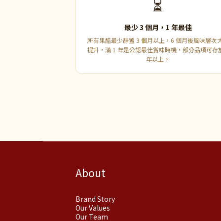
⏳
最少 3 個月，1 年最佳
所有果醋最少靜置 3 個月以上，6 個月後風味層次
提升，滿 1 年是公認最佳賞味時機，部分品項可存放
年以上。
About
Brand Story
Our Values
Our Team