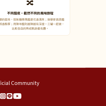
🔀
不同醋底，截然不同的風味旅程
樣的荔枝，搭無糖蘋果醋是花香清爽；換藜麥高粱醋
穀香醇厚；用陳年醋則越陳越有深度。三罐一起做，
比較各自的熟成軌跡最有趣。
ficial Community