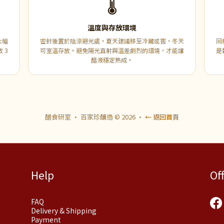
🌡️
溫度與存放環境
大幅
密封後置於陰涼避光處，夏天建議移至冷藏或窖，冬天
同
 3
可室溫存放。避免陽光直射與溫差劇烈的環境，才能讓
是
醋液穩定熟成。
醋食研室 · 百家珍釀造 © 2026 ·
← 返回首頁
Help
Of
FAQ
Delivery & Shipping
Payment