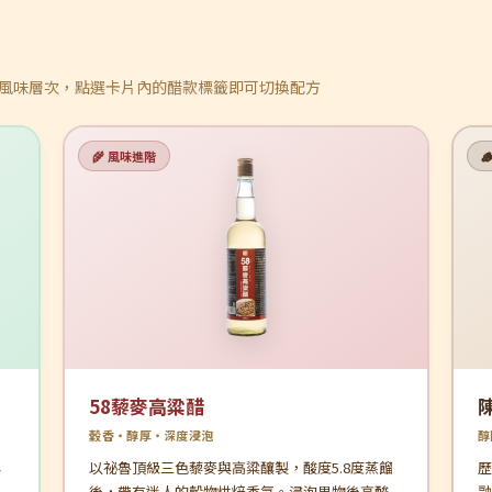
風味層次，點選卡片內的醋款標籤即可切換配方
🌾 風味進階

58藜麥高粱醋
穀香・醇厚・深度浸泡
醇
與
以祕魯頂級三色藜麥與高粱釀製，酸度5.8度蒸餾
歷
，
後，帶有迷人的穀物烘焙香氣。浸泡果物後高酸
融