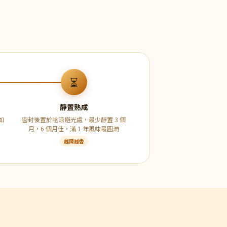
⏳
靜置熟成
如
密封後置於陰涼避光處，最少靜置 3 個
月，6 個月佳，滿 1 年風味最圓潤
越陳越香