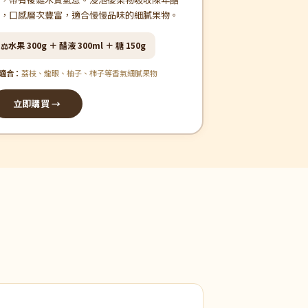
，口感層次豐富，適合慢慢品味的細膩果物。
水果 300g ＋ 醋液 300ml ＋ 糖 150g
⚖️
適合：
荔枝、龍眼、柚子、柿子等香氣細膩果物
立即購買 →