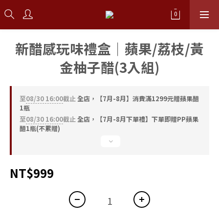
新醋感玩味禮盒｜蘋果/荔枝/黃
金柚子醋(3入組)
至
08/30 16:00
截止
全店，【7月-8月】消費滿1299元贈蘋果醋
1瓶
至
08/30 16:00
截止
全店，【7月-8月下單禮】下單即贈PP蘋果
醋1瓶(不累贈)
NT$999