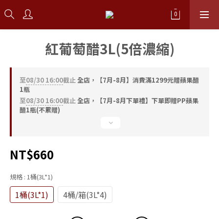
紅葡萄醋3L(5倍濃縮)
至
08/30 16:00
截止
全店，【7月-8月】消費滿1299元贈蘋果醋
1瓶
至
08/30 16:00
截止
全店，【7月-8月下單禮】下單即贈PP蘋果
醋1瓶(不累贈)
NT$660
規格
: 1桶(3L*1)
1桶(3L*1)
4桶/箱(3L*4)